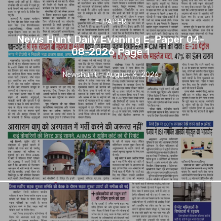
E-PAPER
News Hunt Daily Evening E-Paper 04-
08-2026 Page 1
Newshunt
-
August 4, 2026