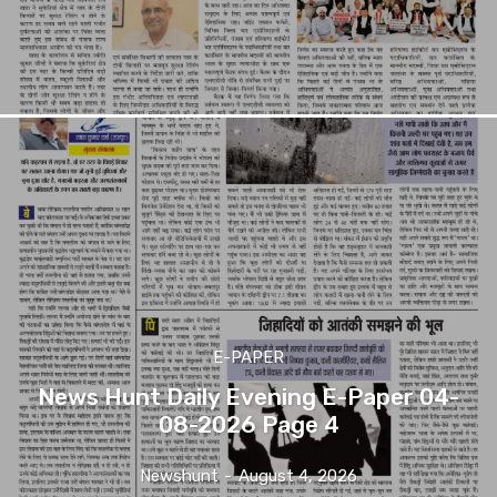
E-PAPER
News Hunt Daily Evening E-Paper 04-
08-2026 Page 4
Newshunt
-
August 4, 2026