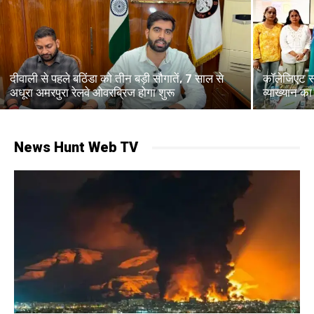
दीवाली से पहले बठिंडा को तीन बड़ी सौगातें, 7 साल से
कॉलेजिएट स्
अधूरा अमरपुरा रेलवे ओवरब्रिज होगा शुरू
व्याख्यान 
News Hunt Web TV