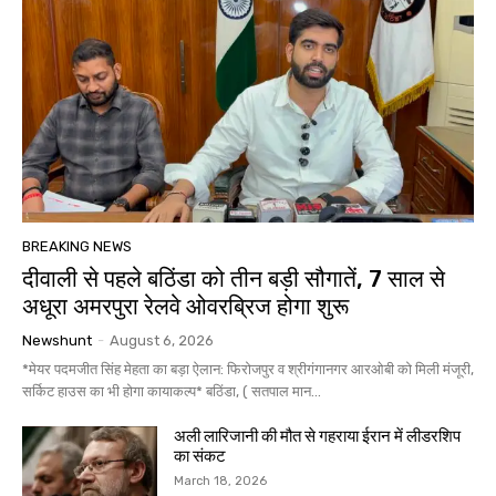
BREAKING NEWS
दीवाली से पहले बठिंडा को तीन बड़ी सौगातें, 7 साल से
अधूरा अमरपुरा रेलवे ओवरब्रिज होगा शुरू
Newshunt
-
August 6, 2026
*मेयर पदमजीत सिंह मेहता का बड़ा ऐलान: फिरोजपुर व श्रीगंगानगर आरओबी को मिली मंजूरी,
सर्किट हाउस का भी होगा कायाकल्प* बठिंडा, ( सतपाल मान...
अली लारिजानी की मौत से गहराया ईरान में लीडरशिप
का संकट
March 18, 2026