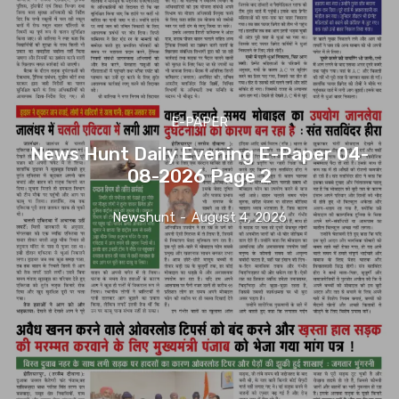
E-PAPER
News Hunt Daily Evening E-Paper 04-
08-2026 Page 2
Newshunt
-
August 4, 2026