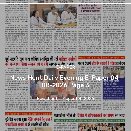
E-PAPER
News Hunt Daily Evening E-Paper 04-
08-2026 Page 3
Newshunt
-
August 4, 2026