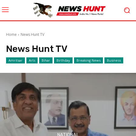
Home
News Hunt TV
News Hunt TV
Amritsar
Arts
Bihar
Birthday
Breaking News
Business
NATIONAL