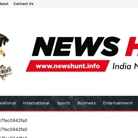
bout
Contact Us
National
International
Sports
Business
Entertainment
47fec0942fa0
47fec0942fa0