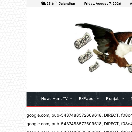
C
25.6
Jalandhar
Friday, August 7, 2026
A
News Hunt TV
E-Paper
Punjab
google.com, pub-5437488572609618, DIRECT, f08c
google.com, pub-5437488572609618, DIRECT, f08c