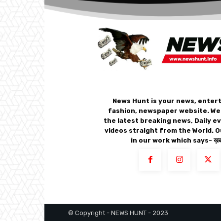
News Hunt is your news, enter
fashion, newspaper website. We
the latest breaking news, Daily e
videos straight from the World. O
in our work which says- ख़बर
© Copyright - NEWS HUNT - 2023