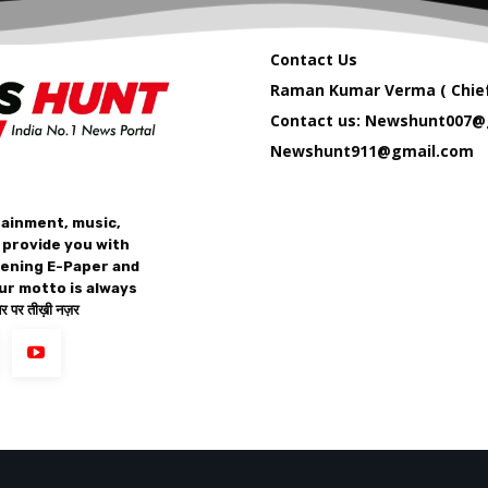
Contact Us
Raman Kumar Verma ( Chief
Contact us: Newshunt007@
Newshunt911@gmail.com
tainment, music,
 provide you with
vening E-Paper and
ur motto is always
 पर तीख़ी नज़र