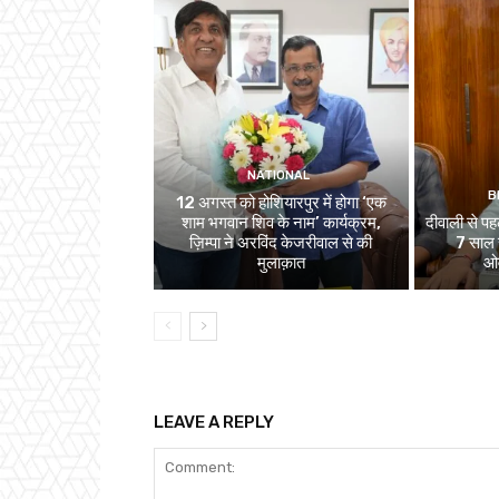
NATIONAL
B
12 अगस्त को होशियारपुर में होगा ‘एक
शाम भगवान शिव के नाम’ कार्यक्रम,
दीवाली से पहल
ज़िम्पा ने अरविंद केजरीवाल से की
7 साल स
मुलाक़ात
ओव
LEAVE A REPLY