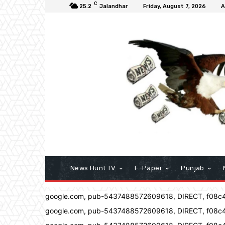
C
25.2
Jalandhar
Friday, August 7, 2026
A
News Hunt TV
E-Paper
Punjab
google.com, pub-5437488572609618, DIRECT, f08c
google.com, pub-5437488572609618, DIRECT, f08c