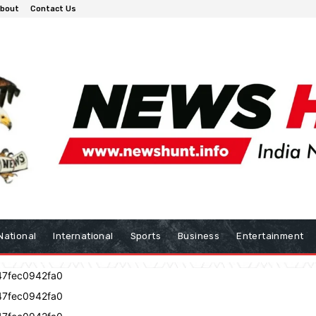
bout
Contact Us
National
International
Sports
Business
Entertainment
47fec0942fa0
47fec0942fa0