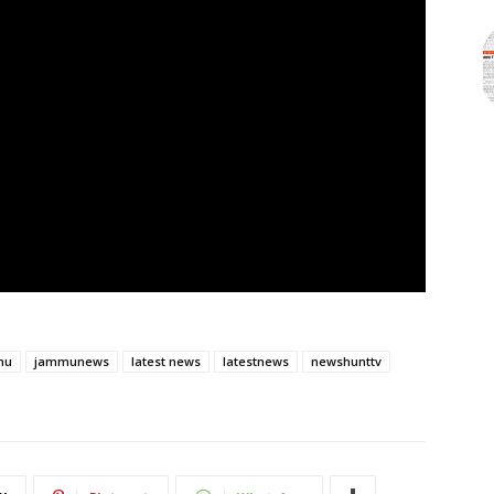
mu
jammunews
latest news
latestnews
newshunttv