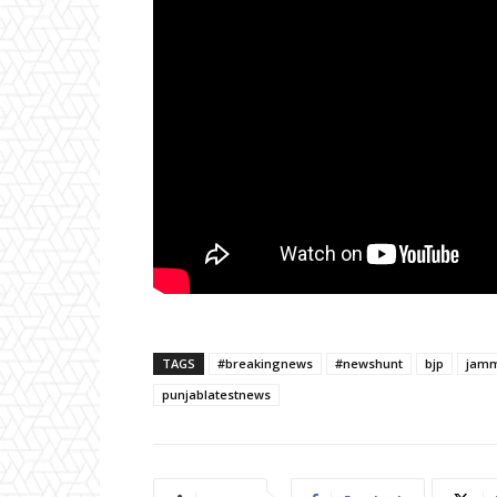
TAGS
#breakingnews
#newshunt
bjp
jam
punjablatestnews