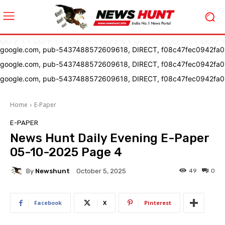
google.com, pub-5437488572609618, DIRECT, f08c47fec0942fa0
google.com, pub-5437488572609618, DIRECT, f08c47fec0942fa0
google.com, pub-5437488572609618, DIRECT, f08c47fec0942fa0
Home
E-Paper
E-PAPER
News Hunt Daily Evening E-Paper
05-10-2025 Page 4
By
Newshunt
49
0
October 5, 2025
Facebook
X
Pinterest