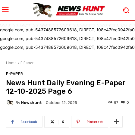
google.com, pub-5437488572609618, DIRECT, f08c47fec0942fa0
google.com, pub-5437488572609618, DIRECT, f08c47fec0942fa0
google.com, pub-5437488572609618, DIRECT, f08c47fec0942fa0
Home
E-Paper
E-PAPER
News Hunt Daily Evening E-Paper
12-10-2025 Page 6
By
Newshunt
87
0
October 12, 2025
Facebook
X
Pinterest