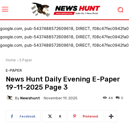
google.com, pub-5437488572609618, DIRECT, f08c47fec0942fa0
google.com, pub-5437488572609618, DIRECT, f08c47fec0942fa0
google.com, pub-5437488572609618, DIRECT, f08c47fec0942fa0
Home
E-Paper
E-PAPER
News Hunt Daily Evening E-Paper
19-11-2025 Page 3
By
Newshunt
44
0
November 19, 2025
Facebook
X
Pinterest