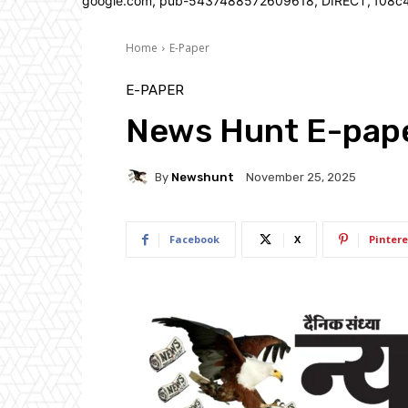
google.com, pub-5437488572609618, DIRECT, f08c
Home
E-Paper
E-PAPER
News Hunt E-pape
By
Newshunt
November 25, 2025
Facebook
X
Pintere