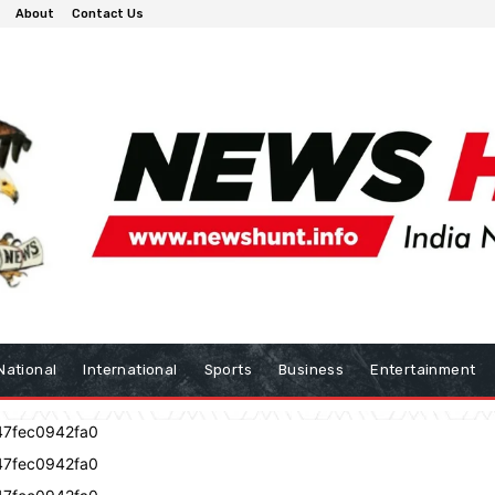
About
Contact Us
National
International
Sports
Business
Entertainment
47fec0942fa0
47fec0942fa0