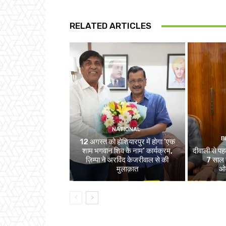
RELATED ARTICLES
NATIONAL
B
12 अगस्त को होशियारपुर में होगा ‘एक
शाम भगवान शिव के नाम’ कार्यक्रम,
दीवाली से पहल
ज़िम्पा ने अरविंद केजरीवाल से की
7 साल स
मुलाक़ात
ओव