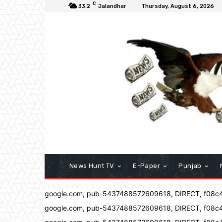
C
33.2
Jalandhar
Thursday, August 6, 2026
News Hunt TV
E-Paper
Punjab
google.com, pub-5437488572609618, DIRECT, f08c
google.com, pub-5437488572609618, DIRECT, f08c