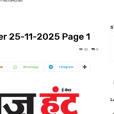
47fec0942fa0
S
r 25-11-2025 Page 1
32
0
st
WhatsApp
Telegram
L