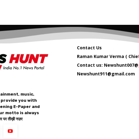
Contact Us
Raman Kumar Verma ( Chief
Contact us: Newshunt007@
Newshunt911@gmail.com
tainment, music,
 provide you with
vening E-Paper and
ur motto is always
 पर तीख़ी नज़र