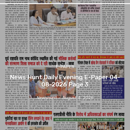
E-PAPER
News Hunt Daily Evening E-Paper 04-
08-2026 Page 3
Newshunt
-
August 4, 2026