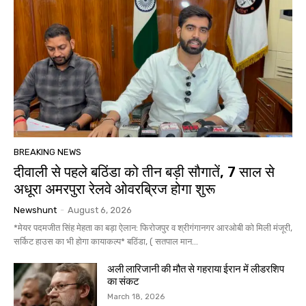
BREAKING NEWS
दीवाली से पहले बठिंडा को तीन बड़ी सौगातें, 7 साल से
अधूरा अमरपुरा रेलवे ओवरब्रिज होगा शुरू
Newshunt
-
August 6, 2026
*मेयर पदमजीत सिंह मेहता का बड़ा ऐलान: फिरोजपुर व श्रीगंगानगर आरओबी को मिली मंजूरी,
सर्किट हाउस का भी होगा कायाकल्प* बठिंडा, ( सतपाल मान...
अली लारिजानी की मौत से गहराया ईरान में लीडरशिप
का संकट
March 18, 2026