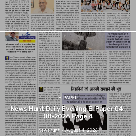
E-PAPER
News Hunt Daily Evening E-Paper 04-
08-2026 Page 4
Newshunt
-
August 4, 2026