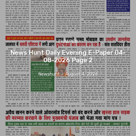
E-PAPER
News Hunt Daily Evening E-Paper 04-
08-2026 Page 2
Newshunt
-
August 4, 2026