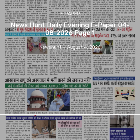
E-PAPER
News Hunt Daily Evening E-Paper 04-
08-2026 Page 1
Newshunt
-
August 4, 2026