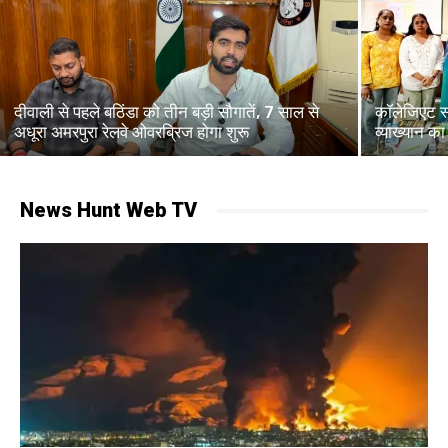
दीवाली से पहले बठिंडा को तीन बड़ी सौगातें, 7 साल से
कॉलेजिएट स्
अधूरा अमरपुरा रेलवे ओवरब्रिज होगा शुरू
व्याख्यान 
News Hunt Web TV