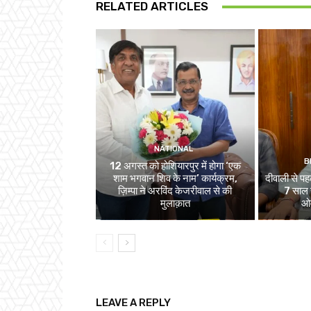
RELATED ARTICLES
NATIONAL
B
12 अगस्त को होशियारपुर में होगा ‘एक
शाम भगवान शिव के नाम’ कार्यक्रम,
दीवाली से पहल
ज़िम्पा ने अरविंद केजरीवाल से की
7 साल स
मुलाक़ात
ओव
LEAVE A REPLY