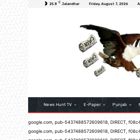
C
25.8
Jalandhar
Friday, August 7, 2026
A
News Hunt TV
E-Paper
Punjab
google.com, pub-5437488572609618, DIRECT, f08c
google.com, pub-5437488572609618, DIRECT, f08c