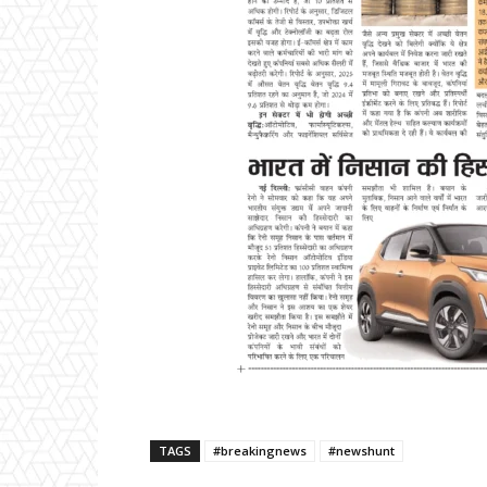
TAGS
#breakingnews
#newshunt