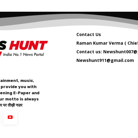
Contact Us
Raman Kumar Verma ( Chief
Contact us: Newshunt007@
Newshunt911@gmail.com
tainment, music,
 provide you with
vening E-Paper and
ur motto is always
 पर तीख़ी नज़र