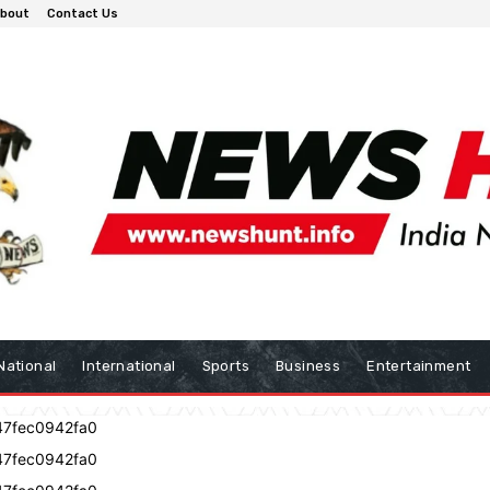
bout
Contact Us
National
International
Sports
Business
Entertainment
47fec0942fa0
47fec0942fa0