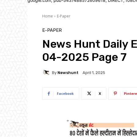
google.com, pub-5437488572609618, DIRECT, f08c
Home
E-Paper
E-PAPER
News Hunt Daily 
04-2025 Page 7
By
Newshunt
April 1, 2025
Facebook
X
Pintere