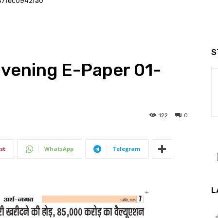
47fec0942fa0
S
Evening E-Paper 01-
122
0
st
WhatsApp
Telegram
L