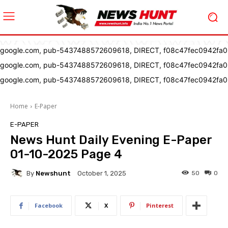
google.com, pub-5437488572609618, DIRECT, f08c47fec0942fa0
google.com, pub-5437488572609618, DIRECT, f08c47fec0942fa0
google.com, pub-5437488572609618, DIRECT, f08c47fec0942fa0
Home
E-Paper
E-PAPER
News Hunt Daily Evening E-Paper
01-10-2025 Page 4
By
Newshunt
50
0
October 1, 2025
Facebook
X
Pinterest