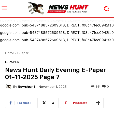
google.com, pub-5437488572609618, DIRECT, f08c47fec0942fa0
google.com, pub-5437488572609618, DIRECT, f08c47fec0942fa0
google.com, pub-5437488572609618, DIRECT, f08c47fec0942fa0
Home
E-Paper
E-PAPER
News Hunt Daily Evening E-Paper
01-11-2025 Page 7
By
Newshunt
85
0
November 1, 2025
Facebook
X
Pinterest