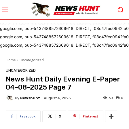
google.com, pub-5437488572609618, DIRECT, f08c47fec0942fa0
google.com, pub-5437488572609618, DIRECT, f08c47fec0942fa0
google.com, pub-5437488572609618, DIRECT, f08c47fec0942fa0
Home
Uncategorized
UNCATEGORIZED
News Hunt Daily Evening E-Paper
04-08-2025 Page 7
By
Newshunt
60
0
August 4, 2025
Facebook
X
Pinterest