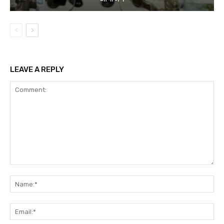
LEAVE A REPLY
Comment:
Na
Ema