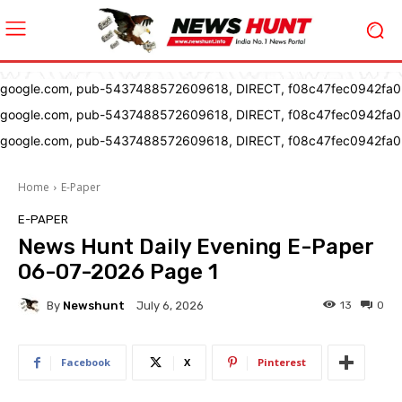
google.com, pub-5437488572609618, DIRECT, f08c47fec0942fa0
google.com, pub-5437488572609618, DIRECT, f08c47fec0942fa0
google.com, pub-5437488572609618, DIRECT, f08c47fec0942fa0
Home
E-Paper
E-PAPER
News Hunt Daily Evening E-Paper
06-07-2026 Page 1
By
Newshunt
13
0
July 6, 2026
Facebook
X
Pinterest