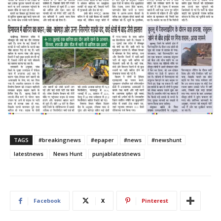
TAGS
#breakingnews
#epaper
#news
#newshunt
latestnews
News Hunt
punjablatestnews
Facebook
X
Pinterest