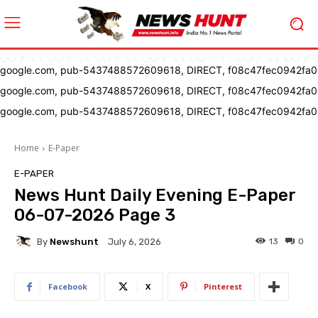
google.com, pub-5437488572609618, DIRECT, f08c47fec0942fa0
google.com, pub-5437488572609618, DIRECT, f08c47fec0942fa0
google.com, pub-5437488572609618, DIRECT, f08c47fec0942fa0
Home
E-Paper
E-PAPER
News Hunt Daily Evening E-Paper
06-07-2026 Page 3
By
Newshunt
13
0
July 6, 2026
Facebook
X
Pinterest