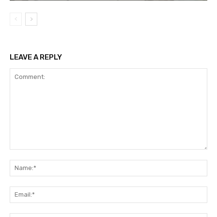
LEAVE A REPLY
Comment:
Na
Ema