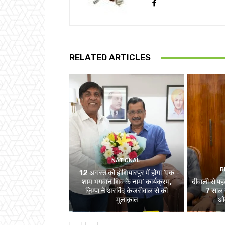
RELATED ARTICLES
NATIONAL
B
12 अगस्त को होशियारपुर में होगा ‘एक
शाम भगवान शिव के नाम’ कार्यक्रम,
दीवाली से पहल
ज़िम्पा ने अरविंद केजरीवाल से की
7 साल स
मुलाक़ात
ओव