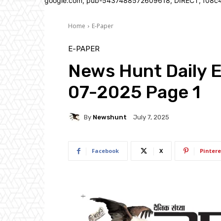
google.com, pub-5437488572609618, DIRECT, f08c
Home
E-Paper
E-PAPER
News Hunt Daily 
07-2025 Page 1
By
Newshunt
July 7, 2025
Facebook
X
Pintere