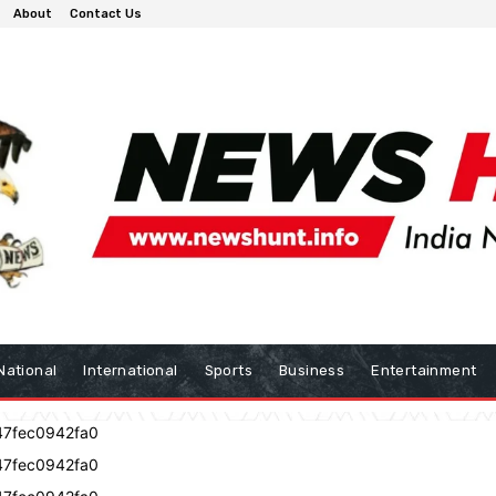
About
Contact Us
National
International
Sports
Business
Entertainment
47fec0942fa0
47fec0942fa0