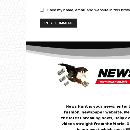
Save my name, email, and website in this brow
News Hunt is your news, enter
fashion, newspaper website. We
the latest breaking news, Daily e
videos straight from the World. O
in our work which says- ख़बर