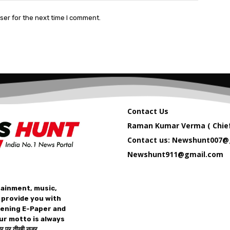
ser for the next time I comment.
Contact Us
Raman Kumar Verma ( Chief
Contact us: Newshunt007@
Newshunt911@gmail.com
tainment, music,
 provide you with
vening E-Paper and
ur motto is always
 पर तीख़ी नज़र