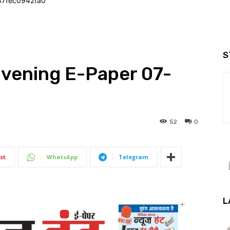
47fec0942fa0
S
Evening E-Paper 07-
52
0
st
WhatsApp
Telegram
L