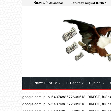
C
25.5
Jalandhar
Saturday, August 8, 2026
News Hunt TV
E-Paper
Punjab
google.com, pub-5437488572609618, DIRECT, f08c
google.com, pub-5437488572609618, DIRECT, f08c