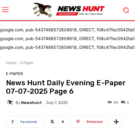
google.com, pub-5437488572609618, DIRECT, f08c47fec0942fa0
google.com, pub-5437488572609618, DIRECT, f08c47fec0942fa0
google.com, pub-5437488572609618, DIRECT, f08c47fec0942fa0
Home
E-Paper
E-PAPER
News Hunt Daily Evening E-Paper
07-07-2025 Page 6
By
Newshunt
45
0
July 7, 2025
Facebook
X
Pinterest