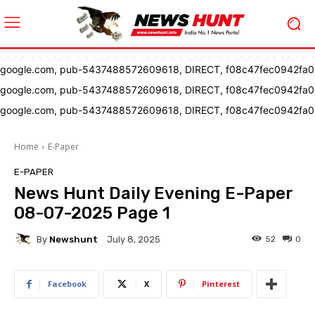
google.com, pub-5437488572609618, DIRECT, f08c47fec0942fa0
google.com, pub-5437488572609618, DIRECT, f08c47fec0942fa0
google.com, pub-5437488572609618, DIRECT, f08c47fec0942fa0
Home
E-Paper
E-PAPER
News Hunt Daily Evening E-Paper
08-07-2025 Page 1
By
Newshunt
52
0
July 8, 2025
Facebook
X
Pinterest