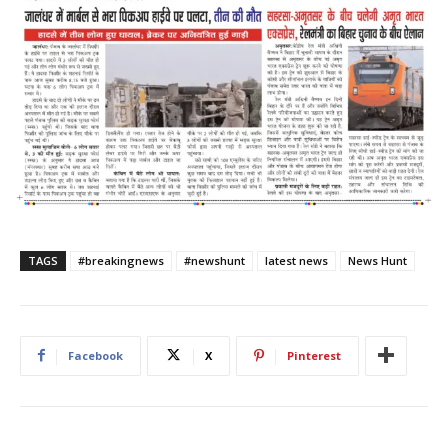
TAGS
#breakingnews
#newshunt
latest news
News Hunt
Facebook
X
Pinterest