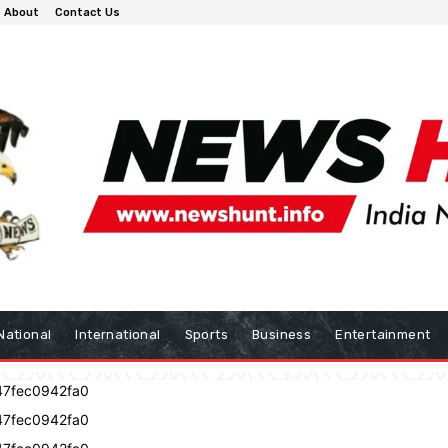
About
Contact Us
National
International
Sports
Business
Entertainment
47fec0942fa0
47fec0942fa0