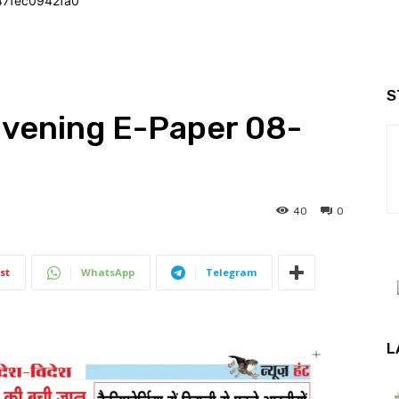
47fec0942fa0
S
Evening E-Paper 08-
40
0
st
WhatsApp
Telegram
L