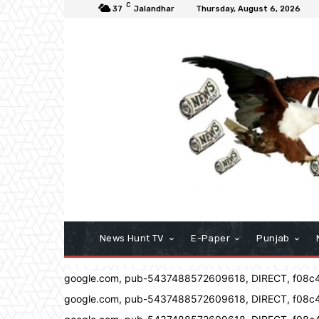
C
37
Jalandhar
Thursday, August 6, 2026
News Hunt TV
E-Paper
Punjab
google.com, pub-5437488572609618, DIRECT, f08c
google.com, pub-5437488572609618, DIRECT, f08c