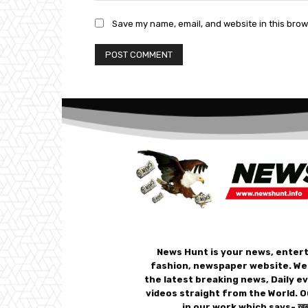
Save my name, email, and website in this brow
News Hunt is your news, enter
fashion, newspaper website. We
the latest breaking news, Daily e
videos straight from the World. O
in our work which says- ख़बर