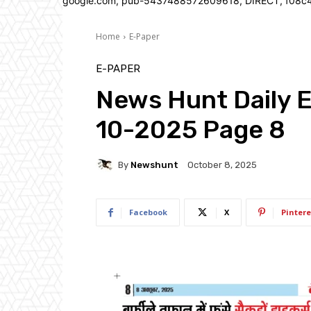
google.com, pub-5437488572609618, DIRECT, f08c
Home
E-Paper
E-PAPER
News Hunt Daily 
10-2025 Page 8
By
Newshunt
October 8, 2025
Facebook
X
Pintere