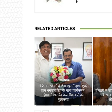
RELATED ARTICLES
NATIONAL
B
12 अगस्त को होशियारपुर में होगा ‘एक
शाम भगवान शिव के नाम’ कार्यक्रम,
दीवाली से पहल
ज़िम्पा ने अरविंद केजरीवाल से की
7 साल स
मुलाक़ात
ओव