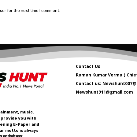
ser for the next time I comment.
Contact Us
Raman Kumar Verma ( Chief
Contact us: Newshunt007@
Newshunt911@gmail.com
tainment, music,
 provide you with
vening E-Paper and
ur motto is always
 पर तीख़ी नज़र