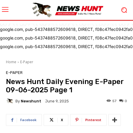
google.com, pub-5437488572609618, DIRECT, f08c47fec0942fa0
google.com, pub-5437488572609618, DIRECT, f08c47fec0942fa0
google.com, pub-5437488572609618, DIRECT, f08c47fec0942fa0
Home
E-Paper
E-PAPER
News Hunt Daily Evening E-Paper
09-06-2025 Page 1
By
Newshunt
57
0
June 9, 2025
Facebook
X
Pinterest