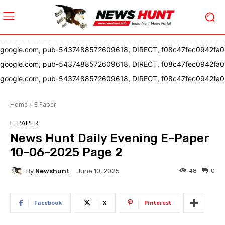
google.com, pub-5437488572609618, DIRECT, f08c47fec0942fa0
google.com, pub-5437488572609618, DIRECT, f08c47fec0942fa0
google.com, pub-5437488572609618, DIRECT, f08c47fec0942fa0
Home
E-Paper
E-PAPER
News Hunt Daily Evening E-Paper
10-06-2025 Page 2
By
Newshunt
48
0
June 10, 2025
Facebook
X
Pinterest