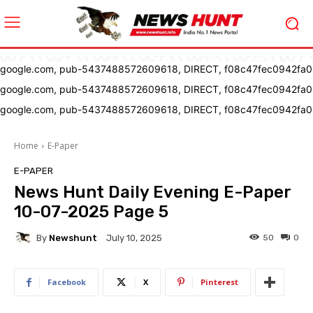
google.com, pub-5437488572609618, DIRECT, f08c47fec0942fa0
google.com, pub-5437488572609618, DIRECT, f08c47fec0942fa0
google.com, pub-5437488572609618, DIRECT, f08c47fec0942fa0
Home
E-Paper
E-PAPER
News Hunt Daily Evening E-Paper
10-07-2025 Page 5
By
Newshunt
50
0
July 10, 2025
Facebook
X
Pinterest