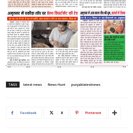
TAGS
latest news
News Hunt
punjablatestnews
Facebook
X
Pinterest