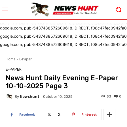
google.com, pub-5437488572609618, DIRECT, f08c47fec0942fa0
google.com, pub-5437488572609618, DIRECT, f08c47fec0942fa0
google.com, pub-5437488572609618, DIRECT, f08c47fec0942fa0
Home
E-Paper
E-PAPER
News Hunt Daily Evening E-Paper
10-10-2025 Page 3
By
Newshunt
53
0
October 10, 2025
Facebook
X
Pinterest