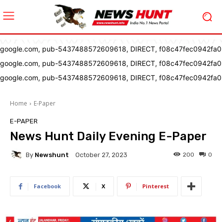
google.com, pub-5437488572609618, DIRECT, f08c47fec0942fa0
google.com, pub-5437488572609618, DIRECT, f08c47fec0942fa0
google.com, pub-5437488572609618, DIRECT, f08c47fec0942fa0
Home
E-Paper
E-PAPER
News Hunt Daily Evening E-Paper
By
Newshunt
200
0
October 27, 2023
Facebook
X
Pinterest