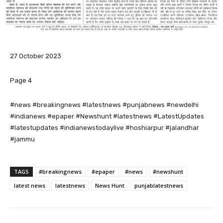
27 October 2023
Page 4
#news #breakingnews #latestnews #punjabnews #newdelhi
#indianews #epaper #Newshunt #latestnews #LatestUpdates
#latestupdates #indianewstodaylive #hoshiarpur #jalandhar
#jammu
TAGS
#breakingnews
#epaper
#news
#newshunt
latest news
latestnews
News Hunt
punjablatestnews