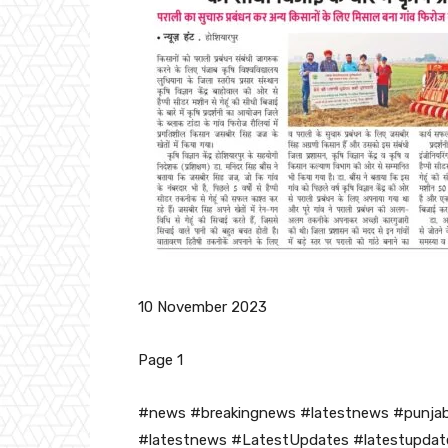
10 November 2023
Page 1
#news #breakingnews #latestnews #punja
#latestnews #LatestUpdates #latestupdate