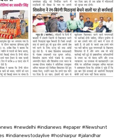
bnews #newdelhi #indianews #epaper #Newshunt
s #indianewstodaylive #hoshiarpur #jalandhar