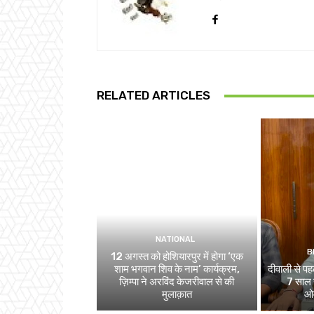
RELATED ARTICLES
NATIONAL
B
12 अगस्त को होशियारपुर में होगा ‘एक
शाम भगवान शिव के नाम’ कार्यक्रम,
दीवाली से पहल
ज़िम्पा ने अरविंद केजरीवाल से की
7 साल स
मुलाक़ात
ओव