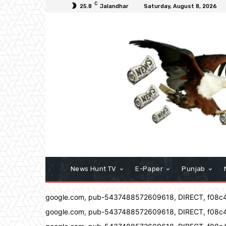
C
25.8
Jalandhar
Saturday, August 8, 2026
News Hunt TV
E-Paper
Punjab
google.com, pub-5437488572609618, DIRECT, f08c
google.com, pub-5437488572609618, DIRECT, f08c