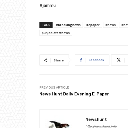
#jammu
TAGS
#breakingnews
#epaper
#news
#ne
punjablatestnews
Facebook
Share
PREVIOUS ARTICLE
News Hunt Daily Evening E-Paper
Newshunt
http://newshunt.info