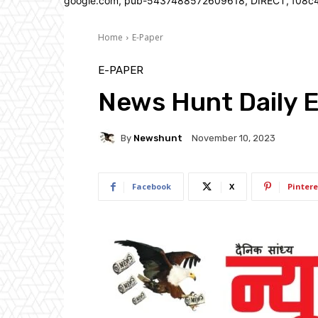
google.com, pub-5437488572609618, DIRECT, f08c
Home
E-Paper
E-PAPER
News Hunt Daily 
By
Newshunt
November 10, 2023
Facebook
X
Pintere