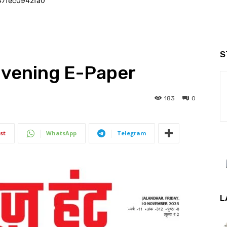
47fec0942fa0
S
Evening E-Paper
183
0
st
WhatsApp
Telegram
L