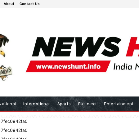
About
Contact Us
National
International
Sports
Business
Entertainment
47fec0942fa0
47fec0942fa0