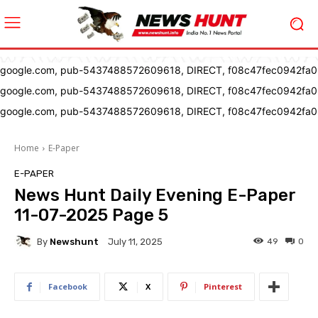
google.com, pub-5437488572609618, DIRECT, f08c47fec0942fa0
google.com, pub-5437488572609618, DIRECT, f08c47fec0942fa0
google.com, pub-5437488572609618, DIRECT, f08c47fec0942fa0
Home
E-Paper
E-PAPER
News Hunt Daily Evening E-Paper
11-07-2025 Page 5
By
Newshunt
49
0
July 11, 2025
Facebook
X
Pinterest