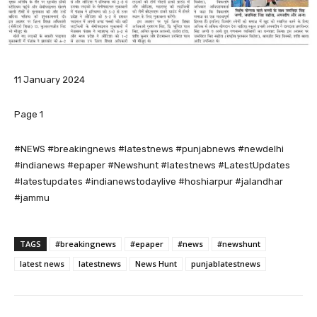
11 January 2024
Page 1
#NEWS #breakingnews #latestnews #punjabnews #newdelhi
#indianews #epaper #Newshunt #latestnews #LatestUpdates
#latestupdates #indianewstodaylive #hoshiarpur #jalandhar
#jammu
TAGS
#breakingnews
#epaper
#news
#newshunt
latest news
latestnews
News Hunt
punjablatestnews