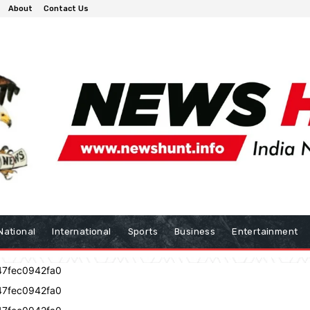
About
Contact Us
National
International
Sports
Business
Entertainment
47fec0942fa0
47fec0942fa0