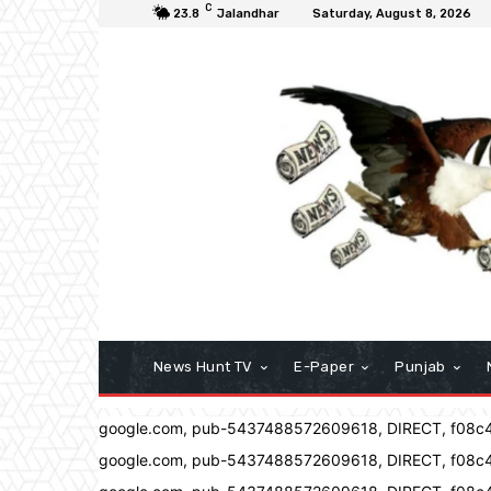
C
23.8
Jalandhar
Saturday, August 8, 2026
News Hunt TV
E-Paper
Punjab
google.com, pub-5437488572609618, DIRECT, f08c
google.com, pub-5437488572609618, DIRECT, f08c