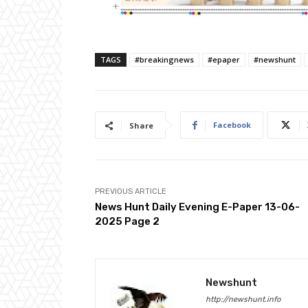
TAGS
#breakingnews
#epaper
#newshunt
Facebook
Share
PREVIOUS ARTICLE
News Hunt Daily Evening E-Paper 13-06-
2025 Page 2
Newshunt
http://newshunt.info