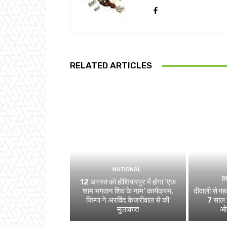
RELATED ARTICLES
NATIONAL
B
12 अगस्त को होशियारपुर में होगा ‘एक
शाम भगवान शिव के नाम’ कार्यक्रम,
दीवाली से पहल
ज़िम्पा ने अरविंद केजरीवाल से की
7 साल स
मुलाक़ात
ओव