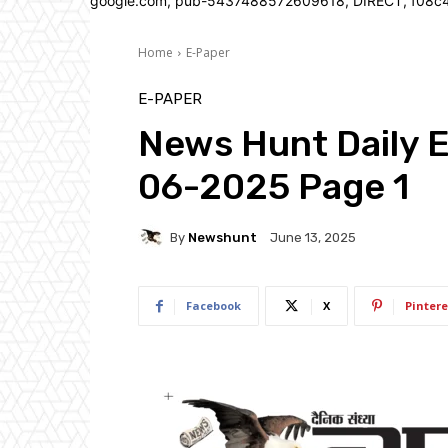
google.com, pub-5437488572609618, DIRECT, f08c
Home
E-Paper
E-PAPER
News Hunt Daily 
06-2025 Page 1
By
Newshunt
June 13, 2025
Facebook
X
Pintere