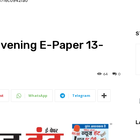
47fec0942fa0
S
Evening E-Paper 13-
64
0
st
WhatsApp
Telegram
L