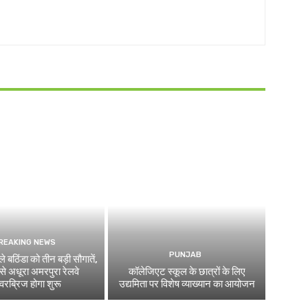
REAKING NEWS
PUNJAB
े बठिंडा को तीन बड़ी सौगातें,
े अधूरा अमरपुरा रेलवे
कॉलेजिएट स्कूल के छात्रों के लिए
रब्रिज होगा शुरू
उद्यमिता पर विशेष व्याख्यान का आयोजन