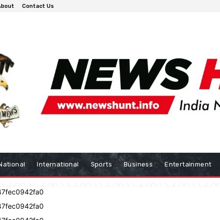
About
Contact Us
National
International
Sports
Business
Entertainment
47fec0942fa0
47fec0942fa0