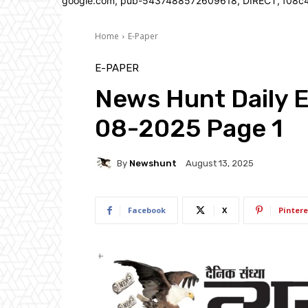
google.com, pub-5437488572609618, DIRECT, f08c
Home
E-Paper
E-PAPER
News Hunt Daily 
08-2025 Page 1
By
Newshunt
August 13, 2025
Facebook
X
Pintere