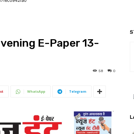
47fec0942fa0
S
Evening E-Paper 13-
58
0
st
WhatsApp
Telegram
L