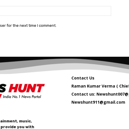
Website:
ser for the next time I comment.
Contact Us
Raman Kumar Verma ( Chief
Contact us: Newshunt007@
Newshunt911@gmail.com
tainment, music,
 provide you with