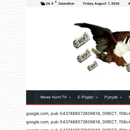
C
26.4
Jalandhar
Friday, August 7, 2026
News Hunt TV
E-Paper
Punjab
google.com, pub-5437488572609618, DIRECT, f08c
google.com, pub-5437488572609618, DIRECT, f08c