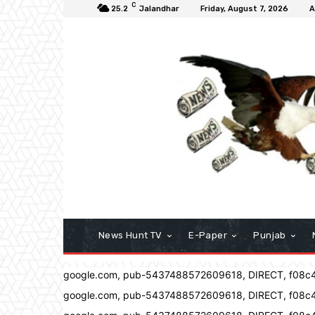
C
25.2
Jalandhar
Friday, August 7, 2026
A
News Hunt TV
E-Paper
Punjab
google.com, pub-5437488572609618, DIRECT, f08c
google.com, pub-5437488572609618, DIRECT, f08c