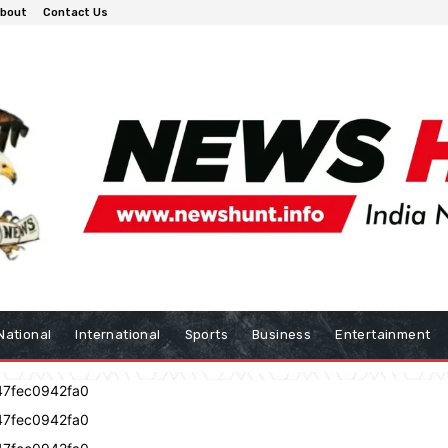
bout
Contact Us
National
International
Sports
Business
Entertainment
47fec0942fa0
47fec0942fa0