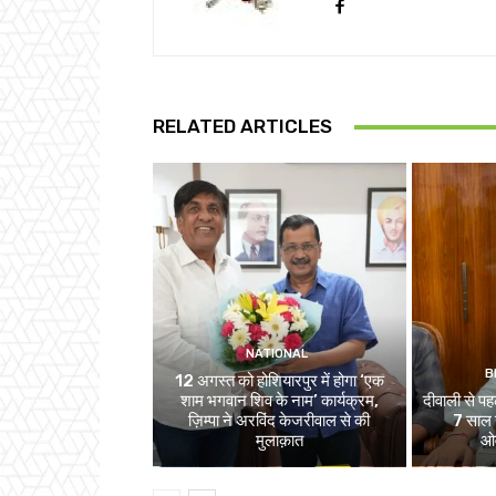
RELATED ARTICLES
NATIONAL
B
12 अगस्त को होशियारपुर में होगा ‘एक
शाम भगवान शिव के नाम’ कार्यक्रम,
दीवाली से पहल
ज़िम्पा ने अरविंद केजरीवाल से की
7 साल स
मुलाक़ात
ओव