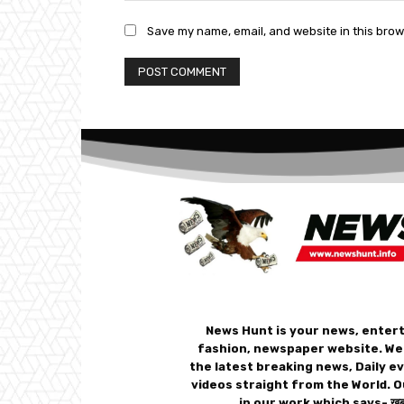
Save my name, email, and website in this brow
News Hunt is your news, enter
fashion, newspaper website. We
the latest breaking news, Daily e
videos straight from the World. O
in our work which says- ख़बर