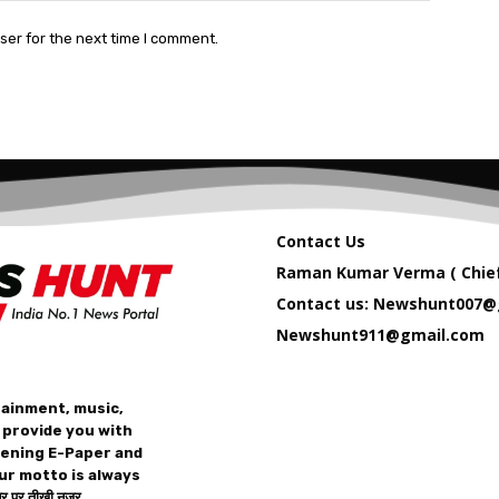
ser for the next time I comment.
Contact Us
Raman Kumar Verma ( Chief
Contact us: Newshunt007@
Newshunt911@gmail.com
tainment, music,
 provide you with
vening E-Paper and
ur motto is always
 पर तीख़ी नज़र