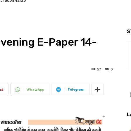
47fec0942fa0
S
Evening E-Paper 14-
57
0
st
WhatsApp
Telegram
L