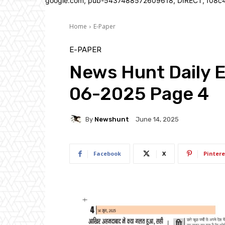
google.com, pub-5437488572609618, DIRECT, f08c
Home
E-Paper
E-PAPER
News Hunt Daily 
06-2025 Page 4
By
Newshunt
June 14, 2025
Facebook
X
Pintere