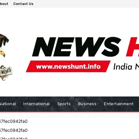
bout
Contact Us
National
International
Sports
Business
Entertainment
47fec0942fa0
47fec0942fa0