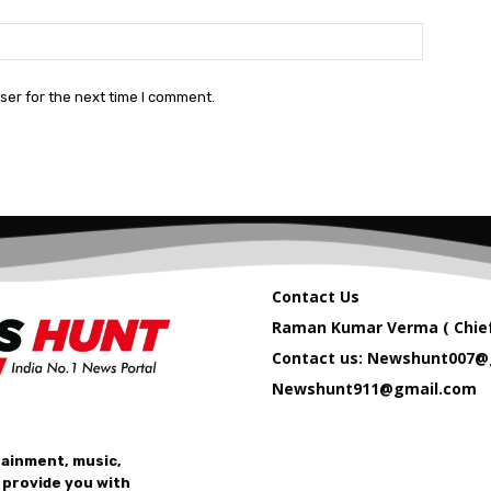
Website:
ser for the next time I comment.
Contact Us
Raman Kumar Verma ( Chief
Contact us: Newshunt007@
Newshunt911@gmail.com
tainment, music,
 provide you with