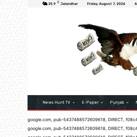
C
25.9
Jalandhar
Friday, August 7, 2026
A
News Hunt TV
E-Paper
Punjab
google.com, pub-5437488572609618, DIRECT, f08c
google.com, pub-5437488572609618, DIRECT, f08c