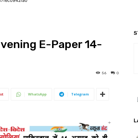
47fec0942fa0
S
Evening E-Paper 14-
56
0
st
WhatsApp
Telegram
L