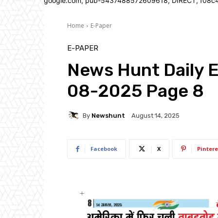
google.com, pub-5437488572609618, DIRECT, f08c
Home
E-Paper
E-PAPER
News Hunt Daily 
08-2025 Page 8
By
Newshunt
August 14, 2025
Facebook
X
Pintere