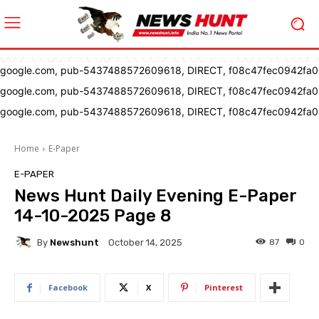
google.com, pub-5437488572609618, DIRECT, f08c47fec0942fa0
google.com, pub-5437488572609618, DIRECT, f08c47fec0942fa0
google.com, pub-5437488572609618, DIRECT, f08c47fec0942fa0
Home
E-Paper
E-PAPER
News Hunt Daily Evening E-Paper
14-10-2025 Page 8
By
Newshunt
87
0
October 14, 2025
Facebook
X
Pinterest