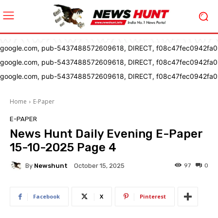
google.com, pub-5437488572609618, DIRECT, f08c47fec0942fa0
google.com, pub-5437488572609618, DIRECT, f08c47fec0942fa0
google.com, pub-5437488572609618, DIRECT, f08c47fec0942fa0
Home
E-Paper
E-PAPER
News Hunt Daily Evening E-Paper
15-10-2025 Page 4
By
Newshunt
97
0
October 15, 2025
Facebook
X
Pinterest