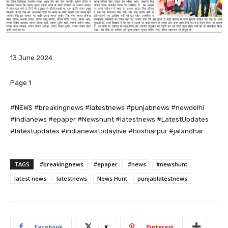
13 June 2024
Page 1
#NEWS #breakingnews #latestnews #punjabnews #newdelhi
#indianews #epaper #Newshunt #latestnews #LatestUpdates
#latestupdates #indianewstodaylive #hoshiarpur #jalandhar
TAGS
#breakingnews
#epaper
#news
#newshunt
latest news
latestnews
News Hunt
punjablatestnews
Facebook
X
Pinterest