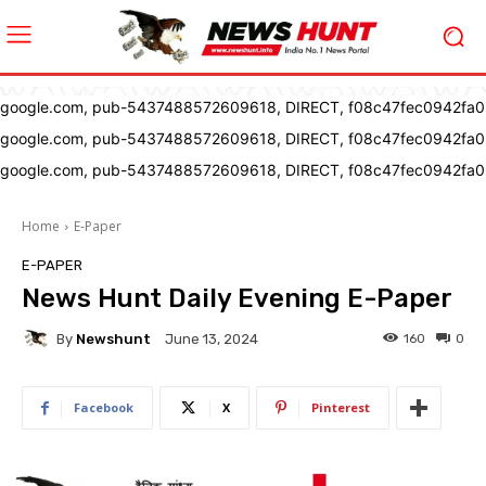
google.com, pub-5437488572609618, DIRECT, f08c47fec0942fa0
google.com, pub-5437488572609618, DIRECT, f08c47fec0942fa0
google.com, pub-5437488572609618, DIRECT, f08c47fec0942fa0
Home
E-Paper
E-PAPER
News Hunt Daily Evening E-Paper
By
Newshunt
160
0
June 13, 2024
Facebook
X
Pinterest