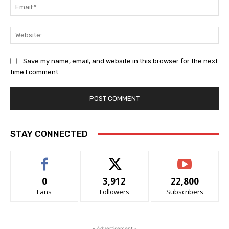
Ema
Web
Save my name, email, and website in this browser for the next
time I comment.
STAY CONNECTED
0
3,912
22,800
Fans
Followers
Subscribers
- Advertisement -