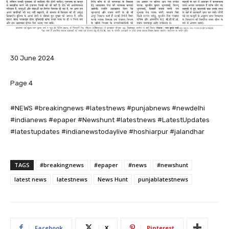
30 June 2024
Page 4
#NEWS #breakingnews #latestnews #punjabnews #newdelhi
#indianews #epaper #Newshunt #latestnews #LatestUpdates
#latestupdates #indianewstodaylive #hoshiarpur #jalandhar
TAGS
#breakingnews
#epaper
#news
#newshunt
latest news
latestnews
News Hunt
punjablatestnews
Facebook
X
Pinterest