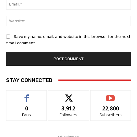
Ema
Web
Save my name, email, and website in this browser for the next
time I comment.
STAY CONNECTED
0
3,912
22,800
Fans
Followers
Subscribers
- Advertisement -