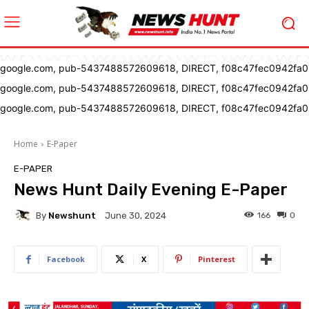
google.com, pub-5437488572609618, DIRECT, f08c47fec0942fa0
google.com, pub-5437488572609618, DIRECT, f08c47fec0942fa0
google.com, pub-5437488572609618, DIRECT, f08c47fec0942fa0
Home
E-Paper
E-PAPER
News Hunt Daily Evening E-Paper
By
Newshunt
166
0
June 30, 2024
Facebook
X
Pinterest