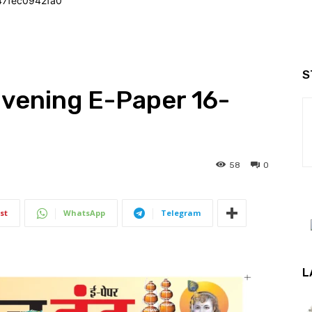
47fec0942fa0
S
Evening E-Paper 16-
58
0
st
WhatsApp
Telegram
L