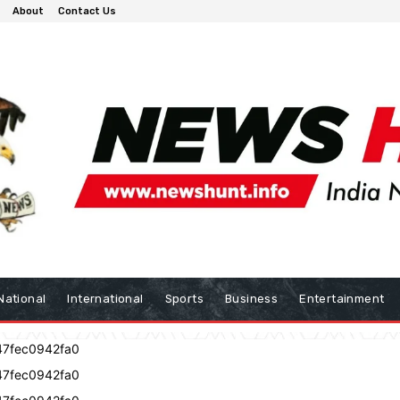
About
Contact Us
National
International
Sports
Business
Entertainment
47fec0942fa0
47fec0942fa0