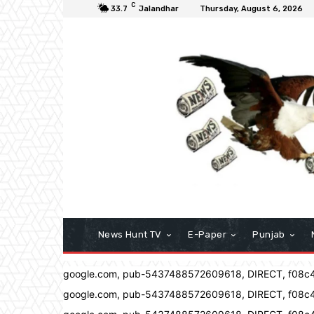
C
33.7
Jalandhar
Thursday, August 6, 2026
News Hunt TV
E-Paper
Punjab
google.com, pub-5437488572609618, DIRECT, f08c
google.com, pub-5437488572609618, DIRECT, f08c