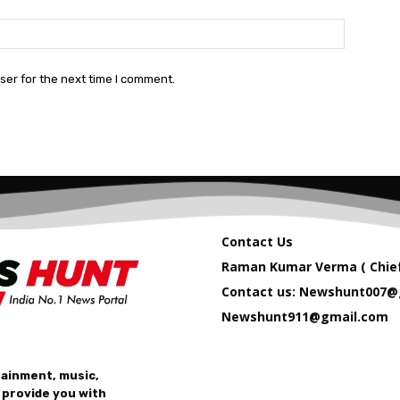
Website:
ser for the next time I comment.
Contact Us
Raman Kumar Verma ( Chief
Contact us: Newshunt007@
Newshunt911@gmail.com
tainment, music,
 provide you with