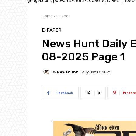
google.com, pub-5437488572609618, DIRECT, f08c
Home
E-Paper
E-PAPER
News Hunt Daily 
08-2025 Page 1
By
Newshunt
August 17, 2025
Facebook
X
Pintere