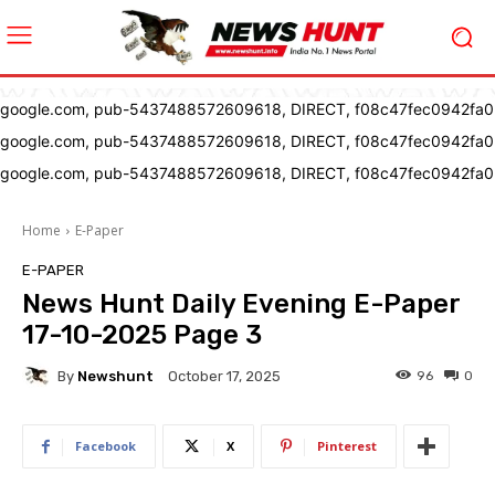
google.com, pub-5437488572609618, DIRECT, f08c47fec0942fa0
google.com, pub-5437488572609618, DIRECT, f08c47fec0942fa0
google.com, pub-5437488572609618, DIRECT, f08c47fec0942fa0
Home
E-Paper
E-PAPER
News Hunt Daily Evening E-Paper
17-10-2025 Page 3
By
Newshunt
96
0
October 17, 2025
Facebook
X
Pinterest