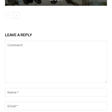
LEAVE A REPLY
Comment:
Na
Ema