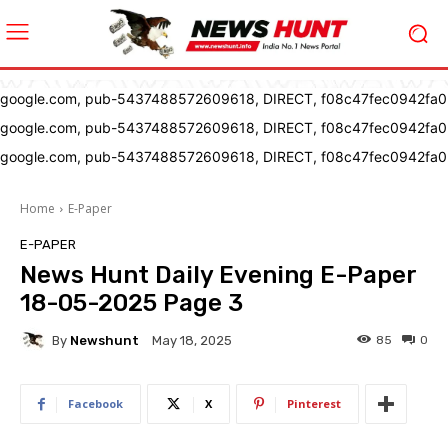
google.com, pub-5437488572609618, DIRECT, f08c47fec0942fa0
google.com, pub-5437488572609618, DIRECT, f08c47fec0942fa0
google.com, pub-5437488572609618, DIRECT, f08c47fec0942fa0
Home
E-Paper
E-PAPER
News Hunt Daily Evening E-Paper
18-05-2025 Page 3
By
Newshunt
85
0
May 18, 2025
Facebook
X
Pinterest