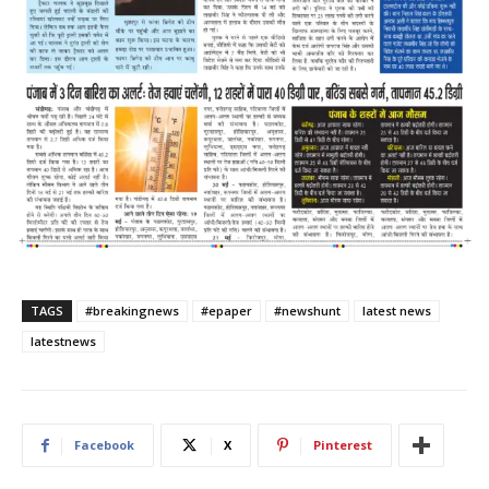
TAGS
#breakingnews
#epaper
#newshunt
latest news
latestnews
Facebook
X
Pinterest