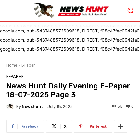
google.com, pub-5437488572609618, DIRECT, f08c47fec0942fa0
google.com, pub-5437488572609618, DIRECT, f08c47fec0942fa0
google.com, pub-5437488572609618, DIRECT, f08c47fec0942fa0
Home
E-Paper
E-PAPER
News Hunt Daily Evening E-Paper
18-07-2025 Page 3
By
Newshunt
55
0
July 18, 2025
Facebook
X
Pinterest