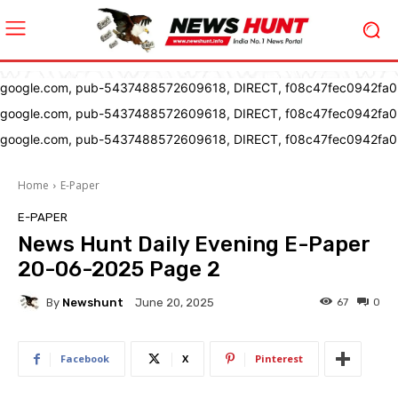
google.com, pub-5437488572609618, DIRECT, f08c47fec0942fa0
google.com, pub-5437488572609618, DIRECT, f08c47fec0942fa0
google.com, pub-5437488572609618, DIRECT, f08c47fec0942fa0
Home
E-Paper
E-PAPER
News Hunt Daily Evening E-Paper
20-06-2025 Page 2
By
Newshunt
67
0
June 20, 2025
Facebook
X
Pinterest