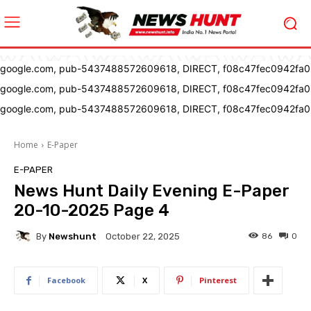
google.com, pub-5437488572609618, DIRECT, f08c47fec0942fa0
google.com, pub-5437488572609618, DIRECT, f08c47fec0942fa0
google.com, pub-5437488572609618, DIRECT, f08c47fec0942fa0
Home
E-Paper
E-PAPER
News Hunt Daily Evening E-Paper
20-10-2025 Page 4
By
Newshunt
86
0
October 22, 2025
Facebook
X
Pinterest