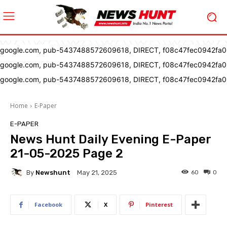
google.com, pub-5437488572609618, DIRECT, f08c47fec0942fa0
google.com, pub-5437488572609618, DIRECT, f08c47fec0942fa0
google.com, pub-5437488572609618, DIRECT, f08c47fec0942fa0
Home
E-Paper
E-PAPER
News Hunt Daily Evening E-Paper
21-05-2025 Page 2
By
Newshunt
60
0
May 21, 2025
Facebook
X
Pinterest