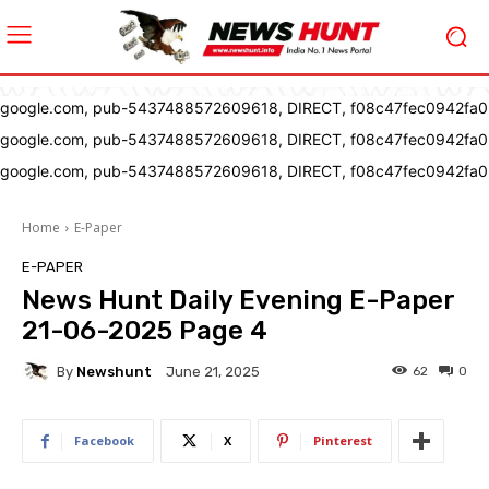
google.com, pub-5437488572609618, DIRECT, f08c47fec0942fa0
google.com, pub-5437488572609618, DIRECT, f08c47fec0942fa0
google.com, pub-5437488572609618, DIRECT, f08c47fec0942fa0
Home
E-Paper
E-PAPER
News Hunt Daily Evening E-Paper
21-06-2025 Page 4
By
Newshunt
62
0
June 21, 2025
Facebook
X
Pinterest