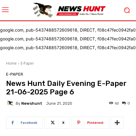
google.com, pub-5437488572609618, DIRECT, f08c47fec0942fa0
google.com, pub-5437488572609618, DIRECT, f08c47fec0942fa0
google.com, pub-5437488572609618, DIRECT, f08c47fec0942fa0
Home
E-Paper
E-PAPER
News Hunt Daily Evening E-Paper
21-06-2025 Page 6
By
Newshunt
62
0
June 21, 2025
Facebook
X
Pinterest