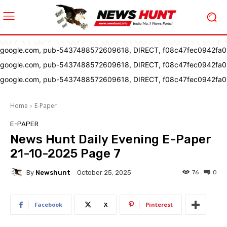
google.com, pub-5437488572609618, DIRECT, f08c47fec0942fa0
google.com, pub-5437488572609618, DIRECT, f08c47fec0942fa0
google.com, pub-5437488572609618, DIRECT, f08c47fec0942fa0
Home
E-Paper
E-PAPER
News Hunt Daily Evening E-Paper
21-10-2025 Page 7
By
Newshunt
76
0
October 25, 2025
Facebook
X
Pinterest