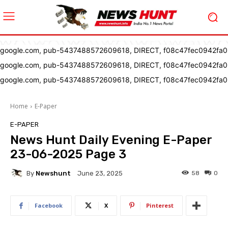
google.com, pub-5437488572609618, DIRECT, f08c47fec0942fa0
google.com, pub-5437488572609618, DIRECT, f08c47fec0942fa0
google.com, pub-5437488572609618, DIRECT, f08c47fec0942fa0
Home
E-Paper
E-PAPER
News Hunt Daily Evening E-Paper
23-06-2025 Page 3
By
Newshunt
58
0
June 23, 2025
Facebook
X
Pinterest