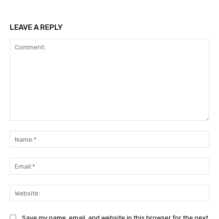
LEAVE A REPLY
Comment:
Na
Ema
Web
Save my name, email, and website in this browser for the next