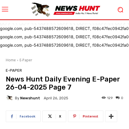
google.com, pub-5437488572609618, DIRECT, f08c47fec0942fa0
google.com, pub-5437488572609618, DIRECT, f08c47fec0942fa0
google.com, pub-5437488572609618, DIRECT, f08c47fec0942fa0
Home
E-Paper
E-PAPER
News Hunt Daily Evening E-Paper
26-04-2025 Page 7
By
Newshunt
129
0
April 26, 2025
Facebook
X
Pinterest