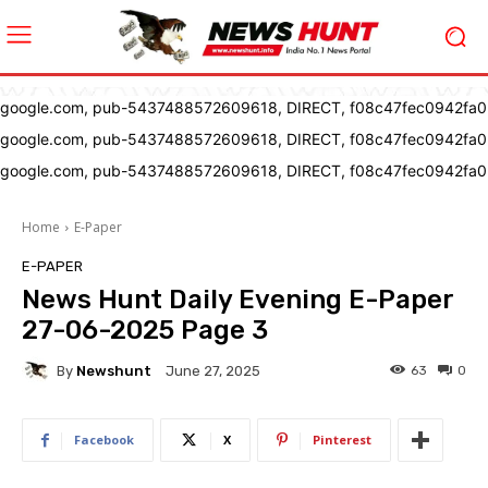
google.com, pub-5437488572609618, DIRECT, f08c47fec0942fa0
google.com, pub-5437488572609618, DIRECT, f08c47fec0942fa0
google.com, pub-5437488572609618, DIRECT, f08c47fec0942fa0
Home
E-Paper
E-PAPER
News Hunt Daily Evening E-Paper
27-06-2025 Page 3
By
Newshunt
63
0
June 27, 2025
Facebook
X
Pinterest