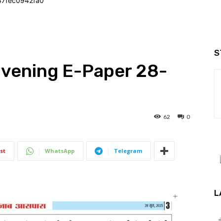
47fec0942fa0
S
Evening E-Paper 28-
62
0
st
WhatsApp
Telegram
L