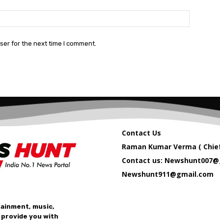
Website:
ser for the next time I comment.
Contact Us
Raman Kumar Verma ( Chief
Contact us: Newshunt007@
Newshunt911@gmail.com
tainment, music,
 provide you with