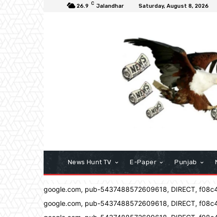
C
26.9
Jalandhar
Saturday, August 8, 2026
News Hunt TV
E-Paper
Punjab
google.com, pub-5437488572609618, DIRECT, f08c
google.com, pub-5437488572609618, DIRECT, f08c