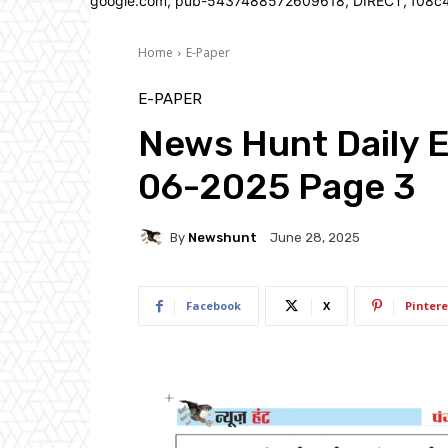
google.com, pub-5437488572609618, DIRECT, f08c
Home
E-Paper
E-PAPER
News Hunt Daily 
06-2025 Page 3
By
Newshunt
June 28, 2025
Facebook
X
Pintere