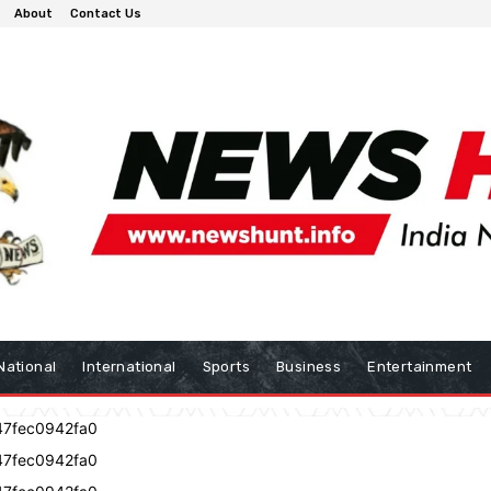
About
Contact Us
National
International
Sports
Business
Entertainment
47fec0942fa0
47fec0942fa0