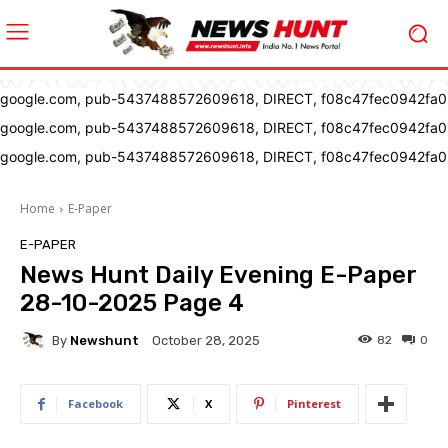
google.com, pub-5437488572609618, DIRECT, f08c47fec0942fa0
google.com, pub-5437488572609618, DIRECT, f08c47fec0942fa0
google.com, pub-5437488572609618, DIRECT, f08c47fec0942fa0
Home
E-Paper
E-PAPER
News Hunt Daily Evening E-Paper
28-10-2025 Page 4
By
Newshunt
82
0
October 28, 2025
Facebook
X
Pinterest